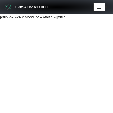
Audits & Conseils RGPD
Aller
[dflip id= »243″ showToc= »false »][/dflip]
au
contenu